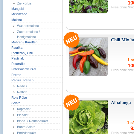
10
Zierkürbis
Preis ohne MwS
Mangold
Melanzane
Melone
Wassermelone
Zuckermelone /
Honigmelone
Chili Mix h
Möhren / Karotten
Paprika
Pfefferoni, Chili
Pastinak
1 sá
Petersilie
10
Petersilienwurzel
Preis ohne MwS
Porree
Radies, Rettich
Radies
Rettich
Rote Rübe
Albalunga
Salate
Kopfsalat
Eissalat
Binde- / Romanasalat
1 sá
Bunte Salate
9
Preis ohne MwS
Endiviensalat