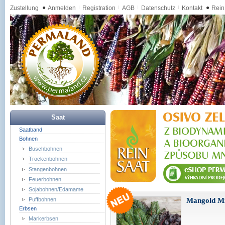
Zustellung
●
Anmelden
Registration
AGB
Datenschutz
Kontakt
●
Rein
Saat
Saatband
Bohnen
Buschbohnen
Trockenbohnen
Stangenbohnen
Feuerbohnen
Sojabohnen/Edamame
Mangold Mi
Puffbohnen
Erbsen
Markerbsen