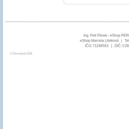
Ing. Petr Pávek - eShop PER
eShop Marcela Litviková | Te
IČO: 71198563 | DIČ: CZ6
© Permaland 2026