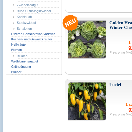
Zwiebelsaatgut
Bund / Frühlingszwiebel
Knoblauch
Golden Hea
Steckzwiebel
Winter Cho
Schalotten
Diverse Conservation Varieties
Küchen- und Gewürzkräuter
1 
Heilkräuter
9
Blumen
Preis ohne MwS
Blumen
Wildblumensaatgut
Gründüngung
Bücher
Luciel
1 sá
9
Preis ohne MwS