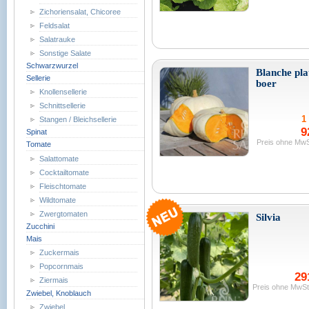
Zichoriensalat, Chicoree
Feldsalat
Salatrauke
Sonstige Salate
Schwarzwurzel
Blanche pla
Sellerie
boer
Knollensellerie
Schnittsellerie
1 
Stangen / Bleichsellerie
9
Spinat
Preis ohne MwS
Tomate
Salattomate
Cocktailtomate
Fleischtomate
Wildtomate
Zwergtomaten
Silvia
Zucchini
Mais
Zuckermais
Popcornmais
29
Ziermais
Preis ohne MwSt
Zwiebel, Knoblauch
Zwiebel