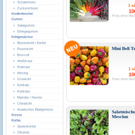
Schalerbsen
1 sá
Zuckererbsen
10
Knollenfenchel
Preis ohne MwS
Gurken
Salatgurken
Einlegegurken
Kohlgewächse
Blumenkohl / Karfiol
Mini Bell T
Rosenkohl
Broccoli
Weißkraut
Rotkraut
1 sá
Wirsing
10
Preis ohne MwS
Grünkohl
Kohlrabi
Kohlrübe
Mairübe / Navets
Chinakohl
Asiatisches Blattgemüse
Salatmisch
Kresse
Mesclun
Kürbis
Speisekürbis
1 
Ölkürbis