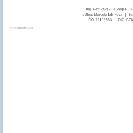
Ing. Petr Pávek - eShop PER
eShop Marcela Litviková | Te
IČO: 71198563 | DIČ: CZ6
© Permaland 2026