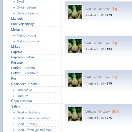
Dýně
Dýně (olejná)
1 g
Velikost / Množství:
Dýně (okrasná)
Produkt č.: 00
4273
Mangold
Lilek vejcoplodý
Melouny
Meloun vodní
Meloun cukrový
2 g
Velikost / Množství:
Mrkev
Produkt č.: 00
4274
Paprika
Paprika – pálivá
Pastinák
Petržel – naťová
Petržel – kořenová
5 g
Velikost / Množství:
Pór
Produkt č.: 00
4275
Ředkvička, Ředkev
Ředkvička
Ředkev
Řepa salátová
Saláty
10 g
Velikost / Množství:
Salát – hlávkový
Produkt č.: 00
4276
Salát - hlávkový ledový
Salát – římský
Salát k řezu (pestré listy)