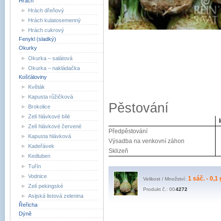
Hrách
Hrách dřeňový
Hrách kulatosemenný
Hrách cukrový
Fenykl (sladký)
Okurky
Okurka – salátová
Okurka – nakládačka
Košťáloviny
Květák
Kapusta růžičková
Pěstování
Brokolice
Zelí hlávkové bílé
Zelí hlávkové červené
Předpěstování
Kapusta hlávková
Výsadba na venkovní záhon
Kadeřávek
Sklizeň
Kedluben
Tuřín
Vodnice
1 sáč. - 0,1 
Velikost / Množství:
Zelí pekingské
Produkt č.: 00
4272
Asijská listová zelenina
Řeřicha
Dýně