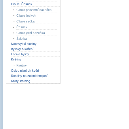
Cibule, Česnek
Cibule podzimní sazečka
Cibule (osivo)
Cibule sečka
Česnek
Cibule jarní sazečka
Šalotka
Neobvyklé plodiny
Bylinky a koření
Léčivé byliny
Květiny
Květiny
Osivo planých květin
Rostliny na zelené hnojení
Knihy, katalog