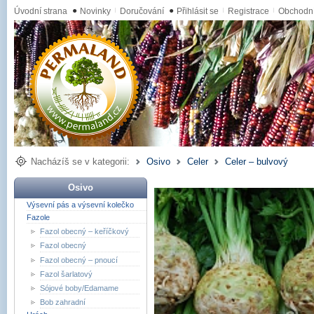
Úvodní strana
●
Novinky
Doručování
●
Přihlásit se
Registrace
Obchodn
Nacházíš se v kategorii:
Osivo
Celer
Celer – bulvový
Osivo
Výsevní pás a výsevní kolečko
Fazole
Fazol obecný – keříčkový
Fazol obecný
Fazol obecný – pnoucí
Fazol šarlatový
Sójové boby/Edamame
Bob zahradní