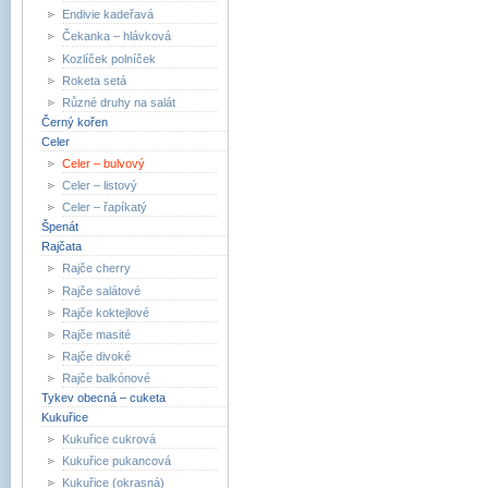
Endivie kadeřavá
Čekanka – hlávková
Kozlíček polníček
Roketa setá
Různé druhy na salát
Černý kořen
Celer
Celer – bulvový
Celer – listový
Celer – řapíkatý
Špenát
Rajčata
Rajče cherry
Rajče salátové
Rajče koktejlové
Rajče masité
Rajče divoké
Rajče balkónové
Tykev obecná – cuketa
Kukuřice
Kukuřice cukrová
Kukuřice pukancová
Kukuřice (okrasná)