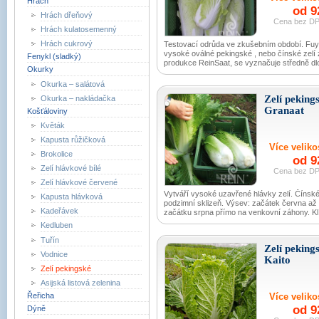
Hrách
od 9
Hrách dřeňový
Cena bez DP
Hrách kulatosemenný
Hrách cukrový
Testovací odrůda ve zkušebním období. Fuy
vysoké oválné pekingské , nebo čínské zelí z
Fenykl (sladký)
produkce ReinSaat, se vyznačuje středně dl
Okurky
Okurka – salátová
Zelí peking
Okurka – nakládačka
Granaat
Košťáloviny
Květák
Kapusta růžičková
Více velikos
Brokolice
od 9
Zelí hlávkové bílé
Cena bez DP
Zelí hlávkové červené
Vytváří vysoké uzavřené hlávky zelí. Čínské
Kapusta hlávková
podzimní sklizeň. Výsev: začátek června až
Kadeřávek
začátku srpna přímo na venkovní záhony. Klí
Kedluben
Tuřín
Zelí peking
Vodnice
Kaito
Zelí pekingské
Asijská listová zelenina
Řeřicha
Více velikos
od 9
Dýně