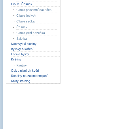
Cibule, Česnek
Cibule podzimní sazečka
Cibule (osivo)
Cibule sečka
Česnek
Cibule jarní sazečka
Šalotka
Neobvyklé plodiny
Bylinky a koření
Léčivé byliny
Květiny
Květiny
Osivo planých květin
Rostliny na zelené hnojení
Knihy, katalog