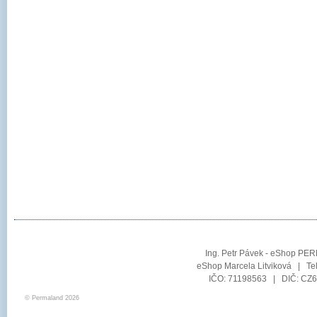
Ing. Petr Pávek - eShop PER
eShop Marcela Litviková | Te
IČO: 71198563 | DIČ: CZ6
© Permaland 2026