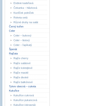
Endivie kadeřavá
Čekanka – hlávková
Kozlíček polníček
Roketa setá
Různé druhy na salát
Černý kořen
Celer
Celer – bulvový
Celer – listový
Celer – řapíkatý
Špenát
Rajčata
Rajče cherry
Rajče salátové
Rajče koktejlové
Rajče masité
Rajče divoké
Rajče balkónové
Tykev obecná – cuketa
Kukuřice
Kukuřice cukrová
Kukuřice pukancová
Kukuřice (okrasná)