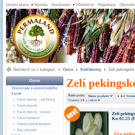
Úvodní strana
●
Novinky
Doručování
●
Přihlásit se
Registrace
Obchodn
Nacházíš se v kategorii:
Osivo
Košťáloviny
Zelí pekingské
Zelí pekingsk
Osivo
Výsevní pás a výsevní kolečko
Fazole
Řadit podle:
Fazol obecný – keříčkový
Produkty
1-5
z celkem
5
Fazol obecný
Fazol obecný – pnoucí
Zelí peking
Ko-01.25 (
Fazol šarlatový
Sójové boby/Edamame
Bob zahradní
Více velikos