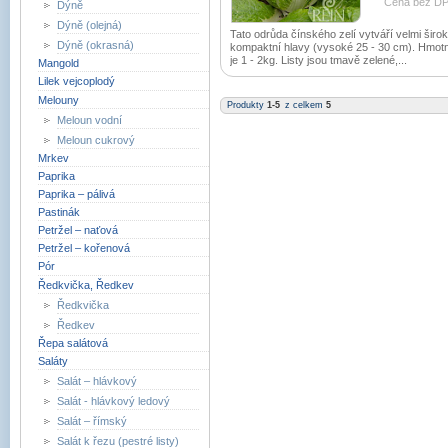
Cena bez DP
Dýně
Dýně (olejná)
Tato odrůda čínského zelí vytváří velmi širo
Dýně (okrasná)
kompaktní hlavy (vysoké 25 - 30 cm). Hmot
je 1 - 2kg. Listy jsou tmavě zelené,...
Mangold
Lilek vejcoplodý
Melouny
Produkty
1-5
z celkem
5
Meloun vodní
Meloun cukrový
Mrkev
Paprika
Paprika – pálivá
Pastinák
Petržel – naťová
Petržel – kořenová
Pór
Ředkvička, Ředkev
Ředkvička
Ředkev
Řepa salátová
Saláty
Salát – hlávkový
Salát - hlávkový ledový
Salát – římský
Salát k řezu (pestré listy)