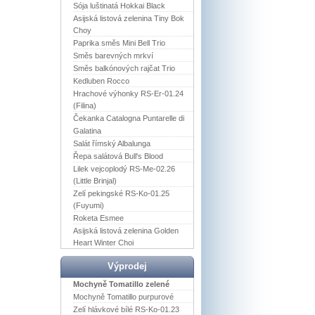
Sója luštinatá Hokkai Black
Asijská listová zelenina Tiny Bok
Choy
Paprika směs Mini Bell Trio
Směs barevných mrkví
Směs balkónových rajčat Trio
Kedluben Rocco
Hrachové výhonky RS-Er-01.24
(Filina)
Čekanka Catalogna Puntarelle di
Galatina
Salát římský Albalunga
Řepa salátová Bull's Blood
Lilek vejcoplodý RS-Me-02.26
(Little Brinjal)
Zelí pekingské RS-Ko-01.25
(Fuyumi)
Roketa Esmee
Asijská listová zelenina Golden
Heart Winter Choi
Výprodej
Mochyně Tomatillo zelené
Mochyně Tomatillo purpurové
Zelí hlávkové bílé RS-Ko-01.23