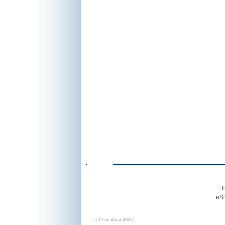
I
eSh
© Permaland 2026