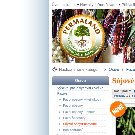
Úvodní strana
●
Novinky
Doručování
●
Přihlási
Nacházíš se v kategorii:
Osivo
Fazo
Sójov
Osivo
Výsevní pás a výsevní kolečko
Řadit podle:
Fazole
Produkty
1-2
z 
Fazol obecný – keříčkový
Fazol obecný
Fazol obecný – pnoucí
Fazol šarlatový
Sójové boby/Edamame
Bob zahradní