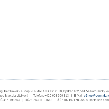
ng. Petr Pávek - eShop PERMALAND est. 2010, Bystřec 462, 561 54 Pardubický kr
op Marcela Litviková | Telefon: +420 603 969 313 | E-Mail:
eShop@permaland
IČO: 71198563 | DIČ: CZ6305131668 | č.ú.: 1021971783/5500 Raiffeisen ban