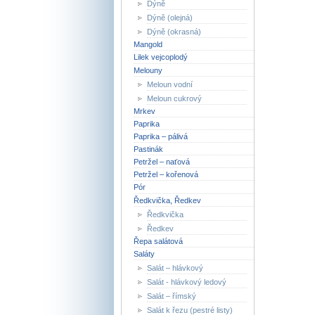
Dýně
Dýně (olejná)
Dýně (okrasná)
Mangold
Lilek vejcoplodý
Melouny
Meloun vodní
Meloun cukrový
Mrkev
Paprika
Paprika – pálivá
Pastinák
Petržel – naťová
Petržel – kořenová
Pór
Ředkvička, Ředkev
Ředkvička
Ředkev
Řepa salátová
Saláty
Salát – hlávkový
Salát - hlávkový ledový
Salát – římský
Salát k řezu (pestré listy)