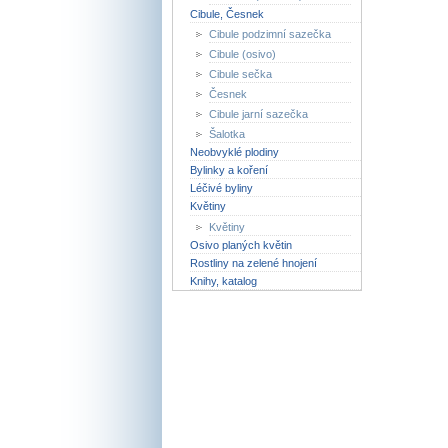
Cibule, Česnek
Cibule podzimní sazečka
Cibule (osivo)
Cibule sečka
Česnek
Cibule jarní sazečka
Šalotka
Neobvyklé plodiny
Bylinky a koření
Léčivé byliny
Květiny
Květiny
Osivo planých květin
Rostliny na zelené hnojení
Knihy, katalog