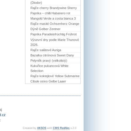
(Diodor)
Rajče cherry Brandywine Sherry
Paprika – chilli Habanero rot
Mangold Verde a costa bianca 3
Rajče masité Ochsenherz Orange
Dýně Gelber Zentner
Paprika Paradeisfrüchtig Frührot
Výsevní dny podle Marie Thunové
2026.
Rajče salátové Auriga
Bazalka citrónová Sweet Dany
Pelyněk pravý (velkolistý)
Kukuřice pukancová White
Selection
Rajče koktejlové Yellow Submarine
Cibule osivo Gelbe Laaer
aj
.cz
k
Created by
AKSOS
with
CMS RedAks
v.2.0