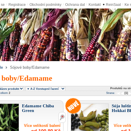
t se
Registrace
Obchodní podmínky
Ochrana dat
Kontakt
●
ReinSaat
Ke 
le
Sójové boby/Edamame
é boby/Edamame
Produktů na st
celkem
2
Strana:
[1]
Edamame Chiba
Sója lušti
Green
Hokkai B
Více velikostí balení
Více velik