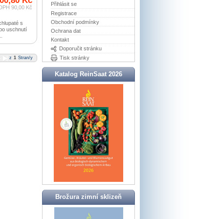
00,80 Kč
Přihlásit se
DPH 90,00 Kč
Registrace
Obchodní podmínky
chlupaté s
 po uschnutí
Ochrana dat
..
Kontakt
Doporučit stránku
Tisk stránky
z
1
Stran/y
Katalog ReinSaat 2026
Brožura zimní sklizeň