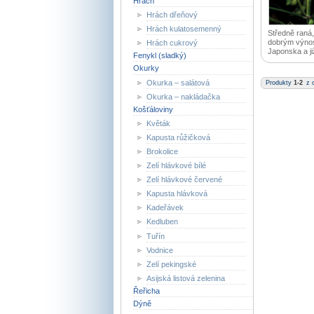
Hrách
Hrách dřeňový
Hrách kulatosemenný
Středně raná
dobrým výnos
Hrách cukrový
Japonska a ji
Fenykl (sladký)
Okurky
Okurka – salátová
Produkty
1-2
z 
Okurka – nakládačka
Košťáloviny
Květák
Kapusta růžičková
Brokolice
Zelí hlávkové bílé
Zelí hlávkové červené
Kapusta hlávková
Kadeřávek
Kedluben
Tuřín
Vodnice
Zelí pekingské
Asijská listová zelenina
Řeřicha
Dýně