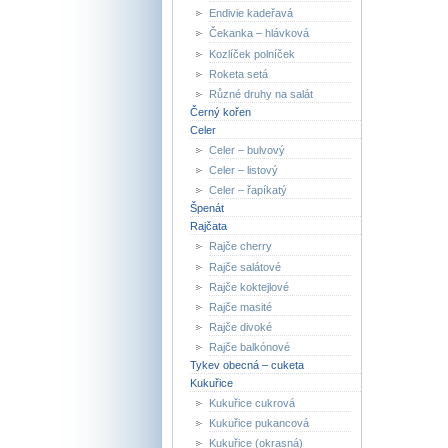
Endivie kadeřavá
Čekanka – hlávková
Kozlíček polníček
Roketa setá
Různé druhy na salát
Černý kořen
Celer
Celer – bulvový
Celer – listový
Celer – řapíkatý
Špenát
Rajčata
Rajče cherry
Rajče salátové
Rajče koktejlové
Rajče masité
Rajče divoké
Rajče balkónové
Tykev obecná – cuketa
Kukuřice
Kukuřice cukrová
Kukuřice pukancová
Kukuřice (okrasná)