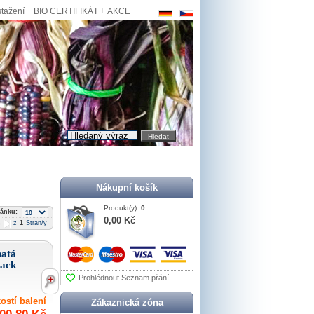
stažení
BIO CERTIFIKÁT
AKCE
Hledat
Nákupní košík
Produkt(y):
0
ránku:
0,00 Kč
z
1
Stran/y
natá
lack
Prohlédnout Seznam přání
ostí balení
Zákaznická zóna