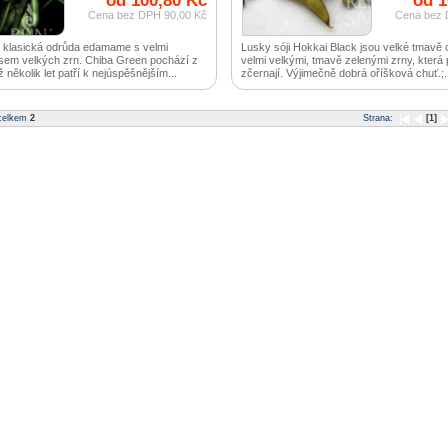
od 100,80 Kč
od 1
Cena bez DPH 90,00 Kč
Cena bez 
, klasická odrůda edamame s velmi
Lusky sóji Hokkai Black jsou velké tmavě 
em velkých zrn. Chiba Green pochází z
velmi velkými, tmavě zelenými zrny, která
ž několik let patří k nejúspěšnějším...
zčernají. Výjimečně dobrá oříšková chuť.;.
celkem
2
Strana:
[1]