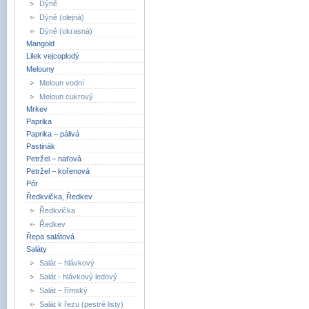
Dýně
Dýně (olejná)
Dýně (okrasná)
Mangold
Lilek vejcoplodý
Melouny
Meloun vodní
Meloun cukrový
Mrkev
Paprika
Paprika – pálivá
Pastinák
Petržel – naťová
Petržel – kořenová
Pór
Ředkvička, Ředkev
Ředkvička
Ředkev
Řepa salátová
Saláty
Salát – hlávkový
Salát - hlávkový ledový
Salát – římský
Salát k řezu (pestré listy)