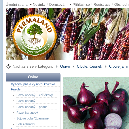
Úvodní strana
●
Novinky
Doručování
●
Přihlásit se
Registrace
Obchodn
Nacházíš se v kategorii:
Osivo
Cibule, Česnek
Cibule jarn
Osivo
Výsevní pás a výsevní kolečko
Fazole
Fazol obecný – keříčkový
Fazol obecný
Fazol obecný – pnoucí
Fazol šarlatový
Sójové boby/Edamame
Bob zahradní