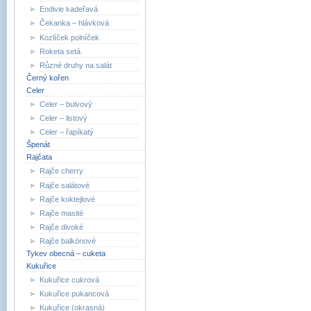
Endivie kadeřavá
Čekanka – hlávková
Kozlíček polníček
Roketa setá
Různé druhy na salát
Černý kořen
Celer
Celer – bulvový
Celer – listový
Celer – řapíkatý
Špenát
Rajčata
Rajče cherry
Rajče salátové
Rajče koktejlové
Rajče masité
Rajče divoké
Rajče balkónové
Tykev obecná – cuketa
Kukuřice
Kukuřice cukrová
Kukuřice pukancová
Kukuřice (okrasná)