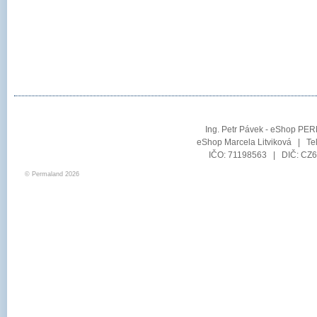
Ing. Petr Pávek - eShop PER
eShop Marcela Litviková | Te
IČO: 71198563 | DIČ: CZ6
© Permaland 2026