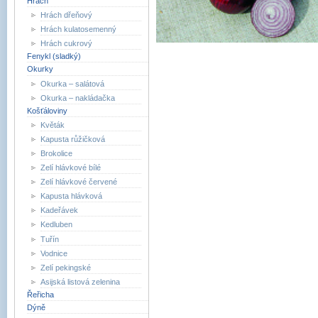
Hrách
Hrách dřeňový
Hrách kulatosemenný
Hrách cukrový
Fenykl (sladký)
Okurky
Okurka – salátová
Okurka – nakládačka
Košťáloviny
Květák
Kapusta růžičková
Brokolice
Zelí hlávkové bílé
Zelí hlávkové červené
Kapusta hlávková
Kadeřávek
Kedluben
Tuřín
Vodnice
Zelí pekingské
Asijská listová zelenina
Řeřicha
Dýně