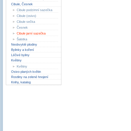
Cibule, Česnek
Cibule podzimní sazečka
Cibule (osivo)
Cibule sečka
Česnek
Cibule jarní sazečka
Šalotka
Neobvyklé plodiny
Bylinky a koření
Léčivé byliny
Květiny
Květiny
Osivo planých květin
Rostliny na zelené hnojení
Knihy, katalog