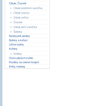
Cibule, Česnek
Cibule podzimní sazečka
Cibule (osivo)
Cibule sečka
Česnek
Cibule jarní sazečka
Šalotka
Neobvyklé plodiny
Bylinky a koření
Léčivé byliny
Květiny
Květiny
Osivo planých květin
Rostliny na zelené hnojení
Knihy, katalog