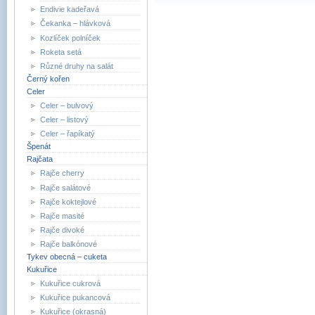
Endivie kadeřavá
Čekanka – hlávková
Kozlíček polníček
Roketa setá
Různé druhy na salát
Černý kořen
Celer
Celer – bulvový
Celer – listový
Celer – řapíkatý
Špenát
Rajčata
Rajče cherry
Rajče salátové
Rajče koktejlové
Rajče masité
Rajče divoké
Rajče balkónové
Tykev obecná – cuketa
Kukuřice
Kukuřice cukrová
Kukuřice pukancová
Kukuřice (okrasná)