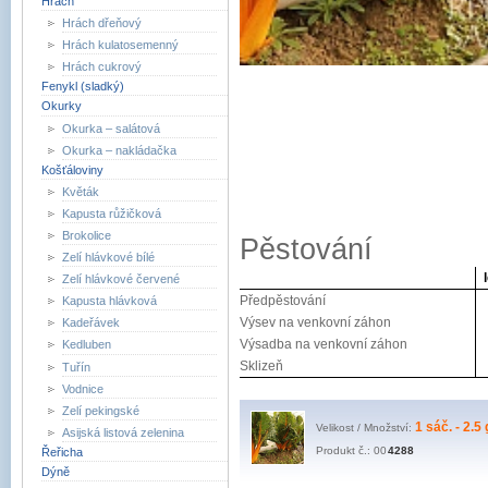
Hrách
Hrách dřeňový
Hrách kulatosemenný
Hrách cukrový
Fenykl (sladký)
Okurky
Okurka – salátová
Okurka – nakládačka
Košťáloviny
Květák
Kapusta růžičková
Brokolice
Pěstování
Zelí hlávkové bílé
Zelí hlávkové červené
Předpěstování
Kapusta hlávková
Výsev na venkovní záhon
Kadeřávek
Výsadba na venkovní záhon
Kedluben
Sklizeň
Tuřín
Vodnice
Zelí pekingské
1 sáč. - 2.5 
Velikost / Množství:
Asijská listová zelenina
Produkt č.: 00
4288
Řeřicha
Dýně