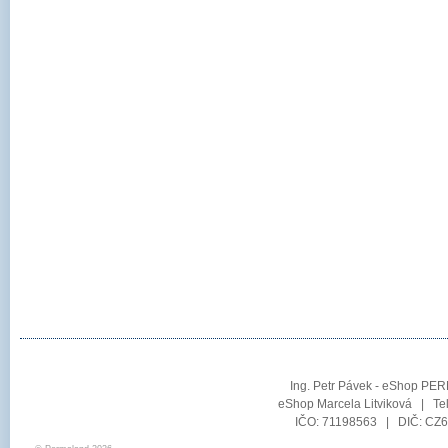
Ing. Petr Pávek - eShop PER
eShop Marcela Litviková | Te
IČO: 71198563 | DIČ: CZ6