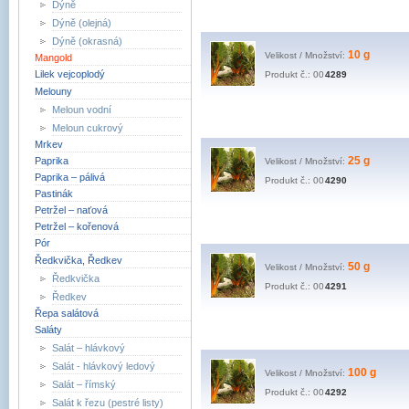
Dýně
Dýně (olejná)
Dýně (okrasná)
10 g
Velikost / Množství:
Mangold
Lilek vejcoplodý
Produkt č.: 00
4289
Melouny
Meloun vodní
Meloun cukrový
Mrkev
25 g
Paprika
Velikost / Množství:
Paprika – pálivá
Produkt č.: 00
4290
Pastinák
Petržel – naťová
Petržel – kořenová
Pór
Ředkvička, Ředkev
50 g
Velikost / Množství:
Ředkvička
Produkt č.: 00
4291
Ředkev
Řepa salátová
Saláty
Salát – hlávkový
Salát - hlávkový ledový
100 g
Velikost / Množství:
Salát – římský
Produkt č.: 00
4292
Salát k řezu (pestré listy)