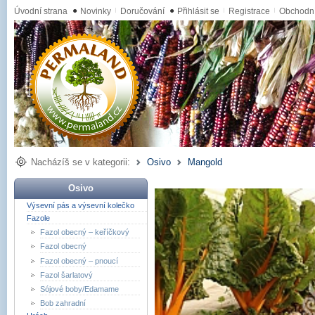
Úvodní strana
●
Novinky
Doručování
●
Přihlásit se
Registrace
Obchodn
Nacházíš se v kategorii:
Osivo
Mangold
Osivo
Výsevní pás a výsevní kolečko
Fazole
Fazol obecný – keříčkový
Fazol obecný
Fazol obecný – pnoucí
Fazol šarlatový
Sójové boby/Edamame
Bob zahradní