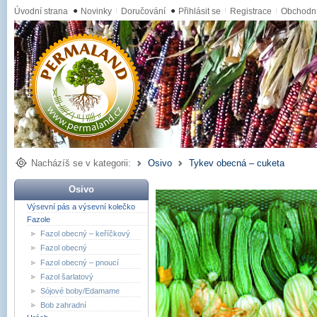
Úvodní strana
●
Novinky
Doručování
●
Přihlásit se
Registrace
Obchodn
Nacházíš se v kategorii:
Osivo
Tykev obecná – cuketa
Osivo
Výsevní pás a výsevní kolečko
Fazole
Fazol obecný – keříčkový
Fazol obecný
Fazol obecný – pnoucí
Fazol šarlatový
Sójové boby/Edamame
Bob zahradní