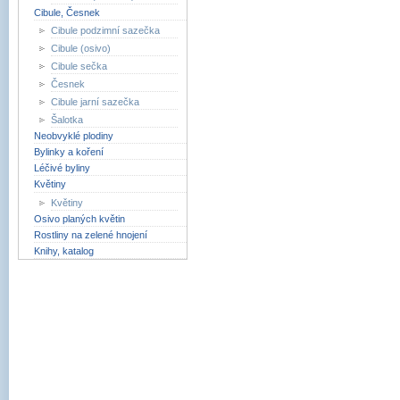
Cibule, Česnek
Cibule podzimní sazečka
Cibule (osivo)
Cibule sečka
Česnek
Cibule jarní sazečka
Šalotka
Neobvyklé plodiny
Bylinky a koření
Léčivé byliny
Květiny
Květiny
Osivo planých květin
Rostliny na zelené hnojení
Knihy, katalog