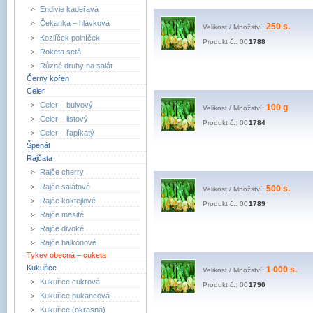
Endivie kadeřavá
Čekanka – hlávková
250 s.
Velikost / Množství:
Kozlíček polníček
Produkt č.: 00
1788
Roketa setá
Různé druhy na salát
Černý kořen
Celer
Celer – bulvový
100 g
Velikost / Množství:
Celer – listový
Produkt č.: 00
1784
Celer – řapíkatý
Špenát
Rajčata
Rajče cherry
Rajče salátové
500 s.
Velikost / Množství:
Rajče koktejlové
Produkt č.: 00
1789
Rajče masité
Rajče divoké
Rajče balkónové
Tykev obecná – cuketa
Kukuřice
1 000 s.
Velikost / Množství:
Kukuřice cukrová
Produkt č.: 00
1790
Kukuřice pukancová
Kukuřice (okrasná)