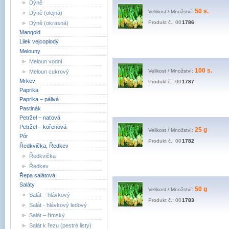
Dýně
50 s.
Velikost / Množství:
Dýně (olejná)
Produkt č.: 00
1786
Dýně (okrasná)
Mangold
Lilek vejcoplodý
Melouny
Meloun vodní
100 s.
Velikost / Množství:
Meloun cukrový
Mrkev
Produkt č.: 00
1787
Paprika
Paprika – pálivá
Pastinák
Petržel – naťová
Petržel – kořenová
25 g
Velikost / Množství:
Pór
Produkt č.: 00
1782
Ředkvička, Ředkev
Ředkvička
Ředkev
Řepa salátová
Saláty
50 g
Velikost / Množství:
Salát – hlávkový
Produkt č.: 00
1783
Salát - hlávkový ledový
Salát – římský
Salát k řezu (pestré listy)