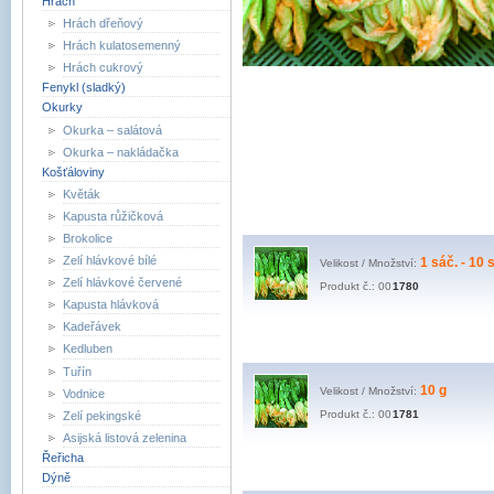
Hrách
Hrách dřeňový
Hrách kulatosemenný
Hrách cukrový
Fenykl (sladký)
Okurky
Okurka – salátová
Okurka – nakládačka
Košťáloviny
Květák
Kapusta růžičková
Brokolice
Zelí hlávkové bílé
1 sáč. - 10 s
Velikost / Množství:
Zelí hlávkové červené
Produkt č.: 00
1780
Kapusta hlávková
Kadeřávek
Kedluben
Tuřín
10 g
Velikost / Množství:
Vodnice
Produkt č.: 00
1781
Zelí pekingské
Asijská listová zelenina
Řeřicha
Dýně