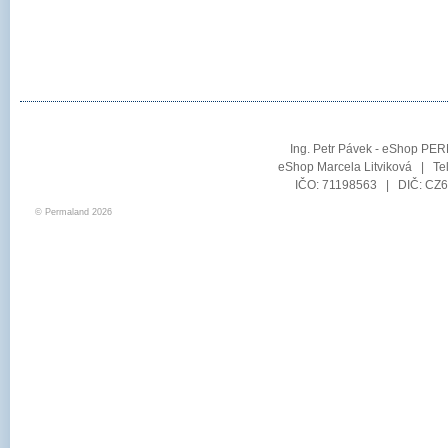
Ing. Petr Pávek - eShop PER
eShop Marcela Litviková | Te
IČO: 71198563 | DIČ: CZ6
© Permaland 2026